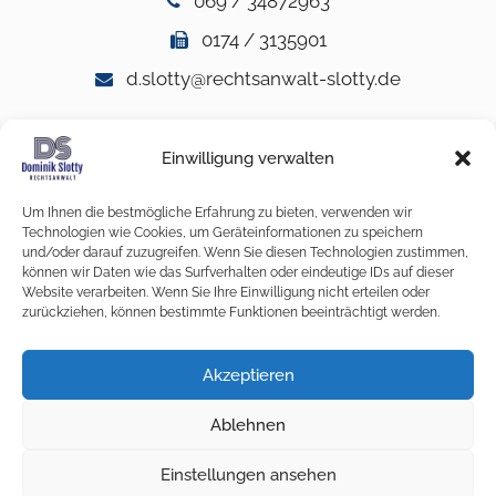
069 / 34872963
0174 / 3135901
d.slotty@rechtsanwalt-slotty.de
Rechtsgebiete
Einwilligung verwalten
Strafrecht
Um Ihnen die bestmögliche Erfahrung zu bieten, verwenden wir
Betrug
Technologien wie Cookies, um Geräteinformationen zu speichern
und/oder darauf zuzugreifen. Wenn Sie diesen Technologien zustimmen,
Mordprozesse
können wir Daten wie das Surfverhalten oder eindeutige IDs auf dieser
Website verarbeiten. Wenn Sie Ihre Einwilligung nicht erteilen oder
Diebstahl
zurückziehen, können bestimmte Funktionen beeinträchtigt werden.
Straßenverkehrsdelikte
Akzeptieren
Körperverletzung
Ablehnen
Einstellungen ansehen
Impressum
Datenschutz